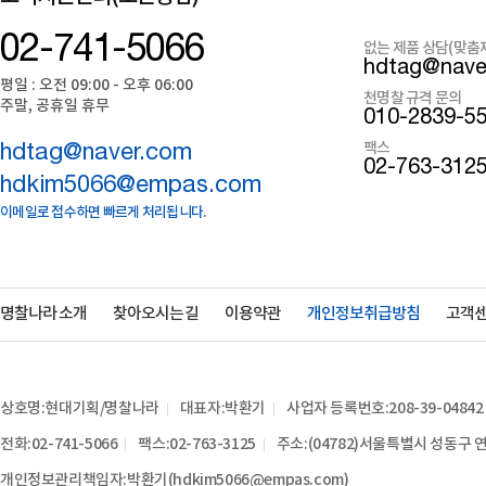
02-741-5066
없는 제품 상담(맞춤
hdtag@nave
평일 : 오전 09:00 - 오후 06:00
천명찰 규격 문의
주말, 공휴일 휴무
010-2839-5
팩스
hdtag@naver.com
02-763-312
hdkim5066@empas.com
이메일로 접수하면 빠르게 처리됩니다.
명찰나라 소개
찾아오시는 길
이용약관
개인정보취급방침
고객
상호명:현대기획/명찰나라
대표자:박환기
사업자 등록번호:208-39-04842
전화:02-741-5066
팩스:02-763-3125
주소:(04782)서울특별시 성동구 연
개인정보관리책임자:박환기(hdkim5066@empas.com)