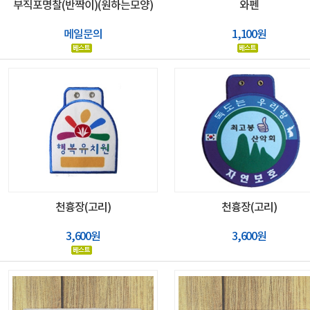
부직포명찰(반짝이)(원하는모양)
와펜
메일문의
1,100원
천흉장(고리)
천흉장(고리)
3,600원
3,600원