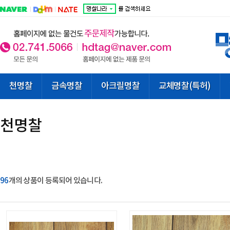
천명찰
금속명찰
아크릴명찰
교체명찰(특허)
천명찰
96
개의 상품이 등록되어 있습니다.