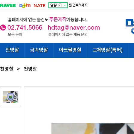
천명찰
금속명찰
아크릴명찰
교체명찰(특허)
천명찰
>
천명찰