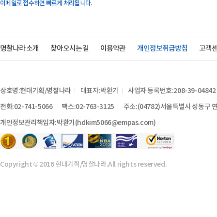
이메일로 접수하면 빠르게 처리됩니다.
명찰나라 소개
찾아오시는 길
이용약관
개인정보취급방침
고객
상호명:현대기획/명찰나라
대표자:박환기
사업자 등록번호:208-39-04842
전화:02-741-5066
팩스:02-763-3125
주소:(04782)서울특별시 성동구 연
개인정보관리책임자:박환기(hdkim5066@empas.com)
Copyright © 2016 현대기획/명찰나라.All rights reserved.