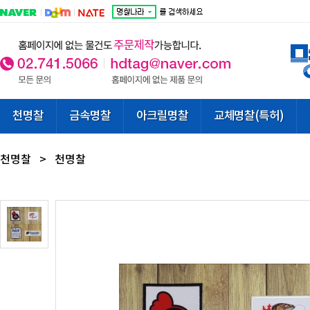
천명찰
금속명찰
아크릴명찰
교체명찰(특허)
천명찰
>
천명찰