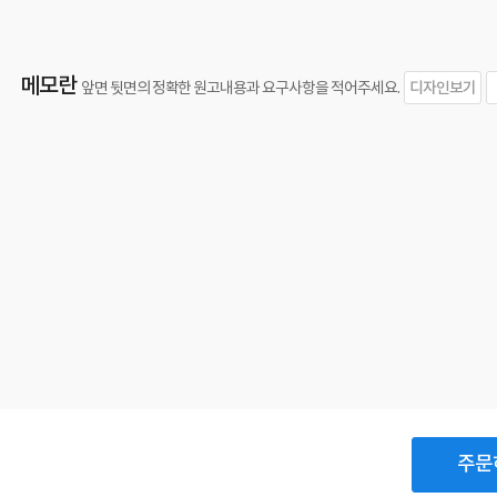
메모란
디자인보기
앞면 뒷면의 정확한 원고내용과 요구사항을 적어주세요.
주문