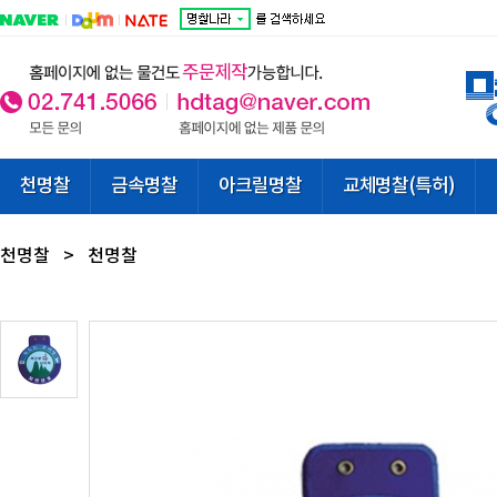
천명찰
금속명찰
아크릴명찰
교체명찰(특허)
천명찰
>
천명찰