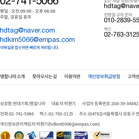
02-741-5066
없는 제품 상담(맞춤
hdtag@nave
평일 : 오전 09:00 - 오후 06:00
천명찰 규격 문의
주말, 공휴일 휴무
010-2839-5
팩스
hdtag@naver.com
02-763-312
hdkim5066@empas.com
이메일로 접수하면 빠르게 처리됩니다.
명찰나라 소개
찾아오시는 길
이용약관
개인정보취급방침
고객
상호명:현대기획/명찰나라
대표자:박환기
사업자 등록번호:208-39-04842
전화:02-741-5066
팩스:02-763-3125
주소:(04782)서울특별시 성동구 연
개인정보관리책임자:박환기(hdkim5066@empas.com)