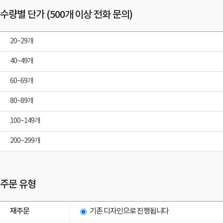
수량별 단가 (500개 이상 전화 문의)
20~29개
40~49개
60~69개
80~89개
100~149개
200~299개
주문 유형
재주문
기존 디자인으로 진행됩니다