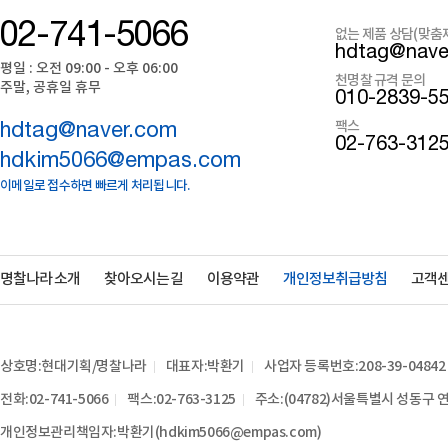
02-741-5066
없는 제품 상담(맞춤
hdtag@nave
평일 : 오전 09:00 - 오후 06:00
천명찰 규격 문의
주말, 공휴일 휴무
010-2839-5
팩스
hdtag@naver.com
02-763-312
hdkim5066@empas.com
이메일로 접수하면 빠르게 처리됩니다.
명찰나라 소개
찾아오시는 길
이용약관
개인정보취급방침
고객
상호명:현대기획/명찰나라
대표자:박환기
사업자 등록번호:208-39-04842
전화:02-741-5066
팩스:02-763-3125
주소:(04782)서울특별시 성동구 연
개인정보관리책임자:박환기(hdkim5066@empas.com)