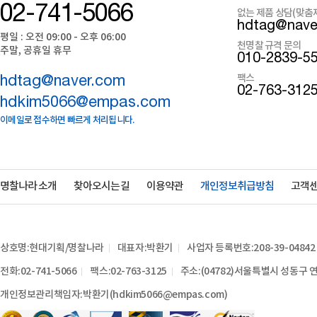
02-741-5066
없는 제품 상담(맞춤
hdtag@nave
평일 : 오전 09:00 - 오후 06:00
천명찰 규격 문의
주말, 공휴일 휴무
010-2839-5
팩스
hdtag@naver.com
02-763-312
hdkim5066@empas.com
이메일로 접수하면 빠르게 처리됩니다.
명찰나라 소개
찾아오시는 길
이용약관
개인정보취급방침
고객
상호명:현대기획/명찰나라
대표자:박환기
사업자 등록번호:208-39-04842
전화:02-741-5066
팩스:02-763-3125
주소:(04782)서울특별시 성동구 연
개인정보관리책임자:박환기(hdkim5066@empas.com)